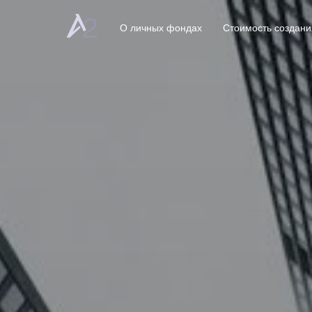
О личных фондах
Стоимость создани